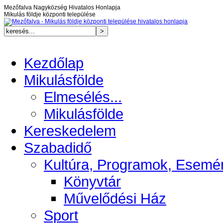
Mezőfalva Nagyközség Hivatalos Honlapja
Mikulás földje központi települése
Kezdőlap
Mikulásfölde
Elmesélés...
Mikulásfölde
Kereskedelem
Szabadidő
Kultúra, Programok, Esemé
Könyvtár
Művelődési Ház
Sport