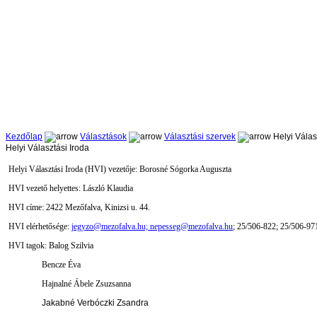
Kezdőlap
Választások
Választási szervek
Helyi Válas
Helyi Választási Iroda
Helyi Választási Iroda (HVI) vezetője:
Borosné Sógorka Auguszta
HVI vezető helyettes:
László Klaudia
HVI címe: 2422 Mezőfalva, Kinizsi u. 44.
HVI elérhetősége:
jegyzo@mezofalva.hu; nepesseg@mezofalva.hu
; 25/506-822; 25/506-97
HVI tagok: Balog Szilvia
Bencze Éva
Hajnalné Ábele Zsuzsanna
Jakabné Verbóczki Zsandra