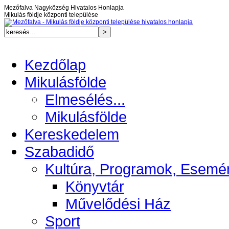
Mezőfalva Nagyközség Hivatalos Honlapja
Mikulás földje központi települése
Kezdőlap
Mikulásfölde
Elmesélés...
Mikulásfölde
Kereskedelem
Szabadidő
Kultúra, Programok, Esemé
Könyvtár
Művelődési Ház
Sport