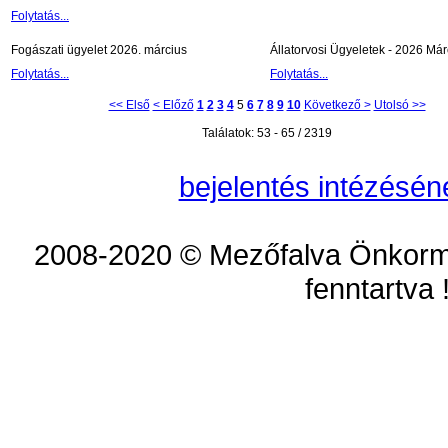
Folytatás...
Fogászati ügyelet 2026. március
Állatorvosi Ügyeletek - 2026 Már
Folytatás...
Folytatás...
<< Első
< Előző
1
2
3
4
5
6
7
8
9
10
Következő >
Utolsó >>
Találatok: 53 - 65 / 2319
bejelentés intézésén
2008-2020 © Mezőfalva Önkorm
fenntartva 