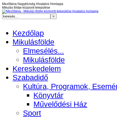
Mezőfalva Nagyközség Hivatalos Honlapja
Mikulás földje központi települése
Kezdőlap
Mikulásfölde
Elmesélés...
Mikulásfölde
Kereskedelem
Szabadidő
Kultúra, Programok, Esemé
Könyvtár
Művelődési Ház
Sport