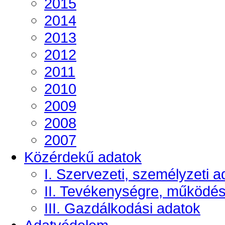
2015
2014
2013
2012
2011
2010
2009
2008
2007
Közérdekű adatok
I. Szervezeti, személyzeti a
II. Tevékenységre, működé
III. Gazdálkodási adatok