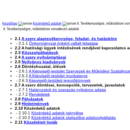
Kezdőlap
Közérdekű adatok
II. Tevékenységre, működésre vo
II. Tevékenységre, működésre vonatkozó adatok
2.1
A szerv alaptevékenysége, feladat- és hatásköre
- 2.1.1
Önkormányzat önként vállalt feladatai
2.2 A hatósági ügyek intézésének rendjével kapcsolatos 
2.3
Közszolgáltatások
2.4
A szerv nyilvántartásai
2.5
Nyilvános kiadványok
2.6 Döntéshozatal, ülések
- 2.6.1
A Képviselő-testület Szervezeti és Működési Szabályza
- 2.6.2
A Képviselő-testület munkaterve
- 2.6.3
Képviselő-testületi jegyzőkönyvek
2.7 A szerv döntései, koncepciók, tervezetek, javaslatok
- 2.7.1
Határozatok és szavazás nyilvános adatai
- 2.7.2
Rendeletek
2.8
Pályázatok
2.9
Hirdetmények
2.10 Közérdekű adatok
- 2.10.1
Közérdekű adatok igénylése
- 2.10.2
Közérdekű adatok statisztikai adatszolgáltatás
2.11
Közzétételi listák