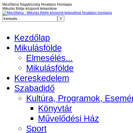
Mezőfalva Nagyközség Hivatalos Honlapja
Mikulás földje központi települése
Kezdőlap
Mikulásfölde
Elmesélés...
Mikulásfölde
Kereskedelem
Szabadidő
Kultúra, Programok, Esemé
Könyvtár
Művelődési Ház
Sport