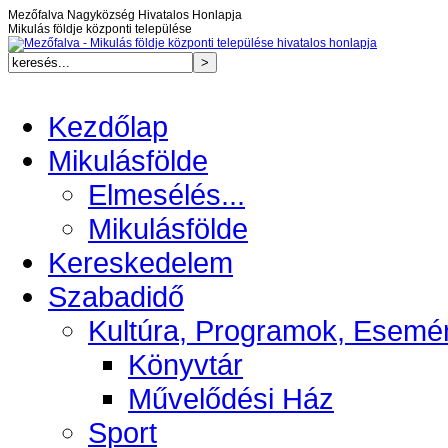
Mezőfalva Nagyközség Hivatalos Honlapja
Mikulás földje központi települése
Kezdőlap
Mikulásfölde
Elmesélés...
Mikulásfölde
Kereskedelem
Szabadidő
Kultúra, Programok, Esemé
Könyvtár
Művelődési Ház
Sport