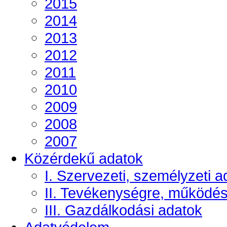
2015
2014
2013
2012
2011
2010
2009
2008
2007
Közérdekű adatok
I. Szervezeti, személyzeti a
II. Tevékenységre, működé
III. Gazdálkodási adatok