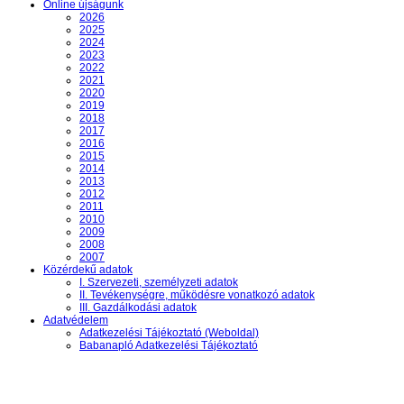
Online újságunk
2026
2025
2024
2023
2022
2021
2020
2019
2018
2017
2016
2015
2014
2013
2012
2011
2010
2009
2008
2007
Közérdekű adatok
I. Szervezeti, személyzeti adatok
II. Tevékenységre, működésre vonatkozó adatok
III. Gazdálkodási adatok
Adatvédelem
Adatkezelési Tájékoztató (Weboldal)
Babanapló Adatkezelési Tájékoztató