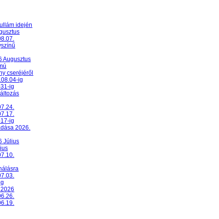
ullám idején
ugusztus
08.07.
yszínű
26 Augusztus
umú
y cseréjéről
.08.04-ig
-31-ig
változás
07.24.
07.17.
-17-ig
adása 2026.
6 Július
ius
07.10.
nálásra
07.03.
ig
 2026
06.26.
06.19.