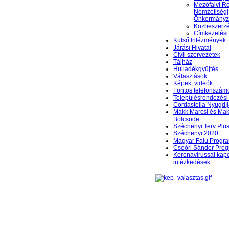
Mezőfalvi 
Nemzetiségi
Önkormányz
Közbeszerzés
Címkezelési
Külső Intézmények
Járási Hivatal
Civil szervezetek
Tájház
Hulladékgyűjtés
Választások
Képek, videók
Fontos telefonszám
Településrendezési 
Cordastella Nyugdíj
Makk Marcsi és Mak
Bölcsöde
Széchenyi Terv Plu
Széchenyi 2020
Magyar Falu Progr
Csoóri Sándor Pro
Koronavírussal kap
intézkedések