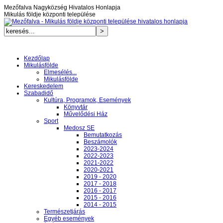
Mezőfalva Nagyközség Hivatalos Honlapja
Mikulás földje központi települése
Kezdőlap
Mikulásfölde
Elmesélés...
Mikulásfölde
Kereskedelem
Szabadidő
Kultúra, Programok, Események
Könyvtár
Művelődési Ház
Sport
Medosz SE
Bemutatkozás
Beszámolók
2023-2024
2022-2023
2021-2022
2020-2021
2019 - 2020
2017 - 2018
2016 - 2017
2015 - 2016
2014 - 2015
Természetjárás
Egyéb események