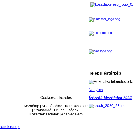
Településtérkép
Nagyítás
Cookie/süti kezelés
Ízőrzők Mezőfalva 2024
Kezdőlap | Mikulásfölde | Kereskedelem
| Szabadidő | Online újságok |
Közérdekű adatok | Adatvédelem
sének rendje