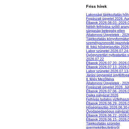
Friss hírek
Lakossági tájékoztatás hőh
Fogászati ügyelet 2026. A
Étlapok 2026.08.03.-2026.
Nébih felhívása szőlő aran
sárgaság betegség ellen
Állatorvosi Ügyeletek - 20
Tájékoztatás könyvformát
személyazonosító igazolván
III. fokú hőségriasztás 2026
Labor szünetel 2026.07.24
Gyógyszertári nyitvatartás 
2026.07.22
Étlapok 2026.07.20.-2026.
Étlapok 2026.07.13.-2026.
Labor szünetel 2026.07.13
Járási ügysegéd ügyfélfog
II. félév Mezőfalva
Állatorvosi Ügyeletek - 202
Fogászati ügyelet 2026. Júl
Étlapok 2026.07.06.-2026.
Dajka pályázat 2026
Felhívás tudatos vízfelhasz
Étlapok 2026.06.29.-2026.
Hőségriasztás 2026.06.30-
Óvodapedagógus pályázat
Étlapok 2026.06.22.-2026.
Étlapok 2026.06.15.-2026.
Tájékoztatás szünidei
gyermekétkeztetésről