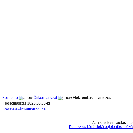
Kezdőlap
Önkormányzat
Elektronikus ügyintézés
Hőségriasztás 2026.06.30-ig
Részletekért kattintson ide
Adatkezelési Tájékoztató
Panasz és közérdekű bejelentés intézé