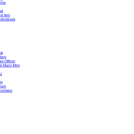
Roma
at
i terv
 döntések
ok
terv
as Otthon
k Marci Mini
sz
am
gram
csolatos