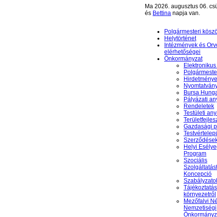
Ma 2026. augusztus 06. csü
és
Bettina
napja van.
Polgármesteri kösz
Helytörténet
Intézmények és Orv
elérhetőségei
Önkormányzat
Elektronikus
Polgármester
Hirdetmény
Nyomtatván
Bursa Hunga
Pályázati a
Rendeletek
Testületi an
Területfejles
Gazdasági 
Testvértelep
Szerződése
Helyi Esély
Program
Szociális
Szolgáltatás
Koncepció
Szabályzato
Tájékoztatás
környezetről
Mezőfalvi N
Nemzetiségi
Önkormányz