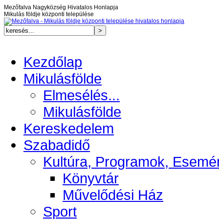
Mezőfalva Nagyközség Hivatalos Honlapja
Mikulás földje központi települése
Kezdőlap
Mikulásfölde
Elmesélés...
Mikulásfölde
Kereskedelem
Szabadidő
Kultúra, Programok, Esemé
Könyvtár
Művelődési Ház
Sport