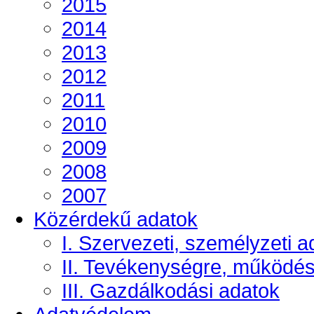
2015
2014
2013
2012
2011
2010
2009
2008
2007
Közérdekű adatok
I. Szervezeti, személyzeti a
II. Tevékenységre, működé
III. Gazdálkodási adatok