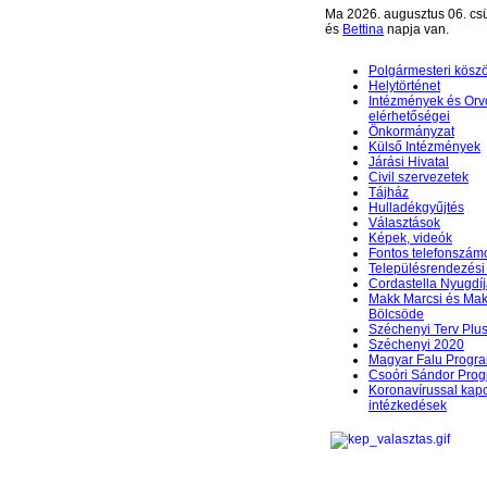
Ma 2026. augusztus 06. csü
és
Bettina
napja van.
Polgármesteri kösz
Helytörténet
Intézmények és Orv
elérhetőségei
Önkormányzat
Külső Intézmények
Járási Hivatal
Civil szervezetek
Tájház
Hulladékgyűjtés
Választások
Képek, videók
Fontos telefonszám
Településrendezési 
Cordastella Nyugdíj
Makk Marcsi és Mak
Bölcsöde
Széchenyi Terv Plu
Széchenyi 2020
Magyar Falu Progr
Csoóri Sándor Pro
Koronavírussal kap
intézkedések