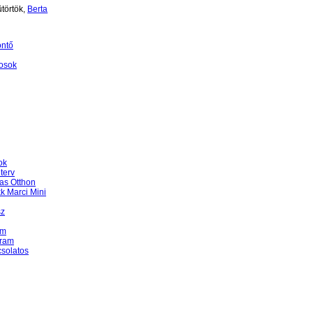
törtök,
Berta
öntő
osok
ok
terv
as Otthon
k Marci Mini
sz
am
gram
csolatos