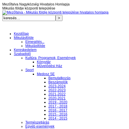
Mezőfalva Nagyközség Hivatalos Honlapja
Mikulás földje központi települése
Kezdőlap
Mikulásfölde
Elmesélés...
Mikulásfölde
Kereskedelem
Szabadidő
Kultúra, Programok, Események
Könyvtár
Művelődési Ház
Sport
Medosz SE
Bemutatkozás
Beszámolók
2023-2024
2022-2023
2021-2022
2020-2021
2019 - 2020
2017 - 2018
2016 - 2017
2015 - 2016
2014 - 2015
Természetjárás
Egyéb események