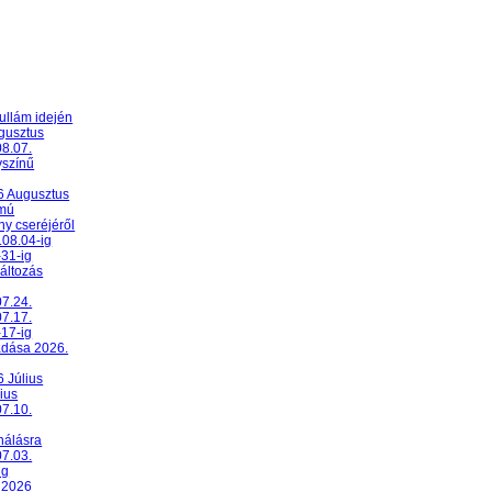
ullám idején
ugusztus
08.07.
yszínű
26 Augusztus
umú
y cseréjéről
.08.04-ig
-31-ig
változás
07.24.
07.17.
-17-ig
adása 2026.
6 Július
ius
07.10.
nálásra
07.03.
ig
 2026