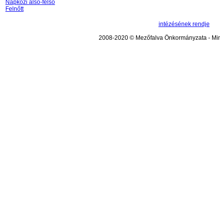
Napközi alsó-felső
Felnőtt
intézésének rendje
2008-2020 © Mezőfalva Önkormányzata - Mind