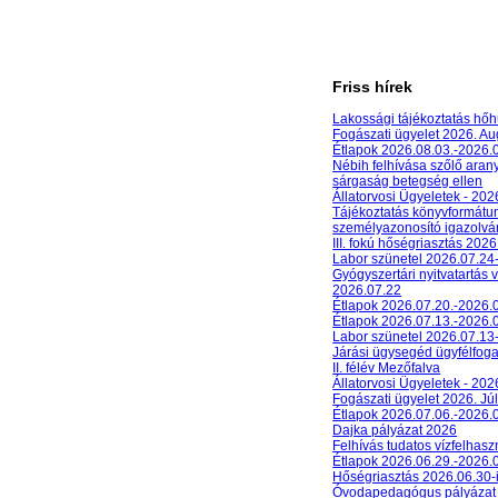
Friss hírek
Lakossági tájékoztatás hőh
Fogászati ügyelet 2026. A
Étlapok 2026.08.03.-2026.
Nébih felhívása szőlő aran
sárgaság betegség ellen
Állatorvosi Ügyeletek - 20
Tájékoztatás könyvformát
személyazonosító igazolván
III. fokú hőségriasztás 2026
Labor szünetel 2026.07.24
Gyógyszertári nyitvatartás 
2026.07.22
Étlapok 2026.07.20.-2026.
Étlapok 2026.07.13.-2026.
Labor szünetel 2026.07.13
Járási ügysegéd ügyfélfog
II. félév Mezőfalva
Állatorvosi Ügyeletek - 202
Fogászati ügyelet 2026. Júl
Étlapok 2026.07.06.-2026.
Dajka pályázat 2026
Felhívás tudatos vízfelhasz
Étlapok 2026.06.29.-2026.
Hőségriasztás 2026.06.30-
Óvodapedagógus pályázat