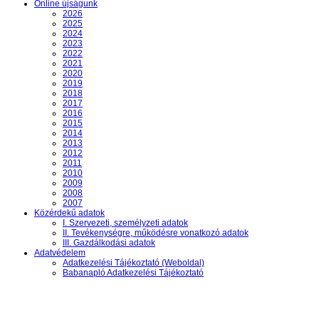
Online újságunk
2026
2025
2024
2023
2022
2021
2020
2019
2018
2017
2016
2015
2014
2013
2012
2011
2010
2009
2008
2007
Közérdekű adatok
I. Szervezeti, személyzeti adatok
II. Tevékenységre, működésre vonatkozó adatok
III. Gazdálkodási adatok
Adatvédelem
Adatkezelési Tájékoztató (Weboldal)
Babanapló Adatkezelési Tájékoztató