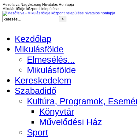
Mezőfalva Nagyközség Hivatalos Honlapja
Mikulás földje központi települése
Kezdőlap
Mikulásfölde
Elmesélés...
Mikulásfölde
Kereskedelem
Szabadidő
Kultúra, Programok, Esemé
Könyvtár
Művelődési Ház
Sport