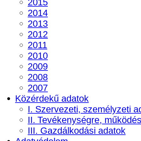
2015
2014
2013
2012
2011
2010
2009
2008
2007
Közérdekű adatok
I. Szervezeti, személyzeti a
II. Tevékenységre, működé
III. Gazdálkodási adatok