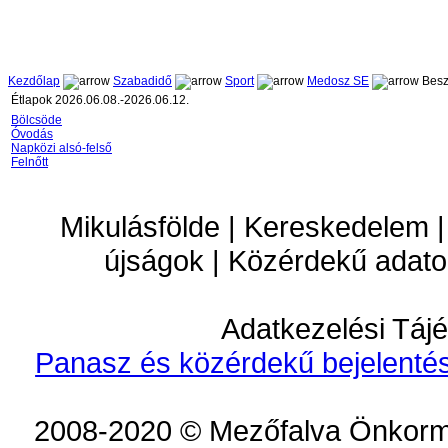
Kezdőlap
Szabadidő
Sport
Medosz SE
Besz
Étlapok 2026.06.08.-2026.06.12.
Bölcsöde
Óvodás
Napközi alsó-felső
Felnőtt
Mikulásfölde | Kereskedelem |
újságok | Közérdekű adato
Adatkezelési Tájé
Panasz és közérdekű bejelentés
2008-2020 © Mezőfalva Önkorm