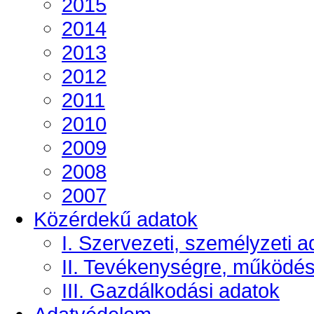
2015
2014
2013
2012
2011
2010
2009
2008
2007
Közérdekű adatok
I. Szervezeti, személyzeti a
II. Tevékenységre, működé
III. Gazdálkodási adatok