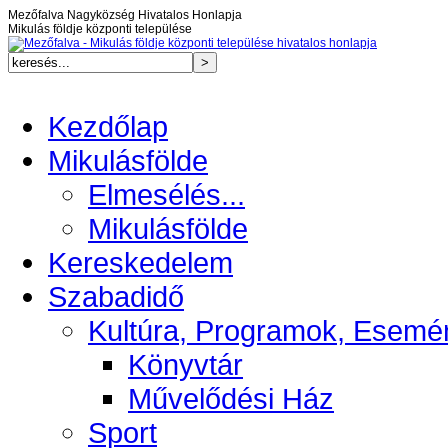
Mezőfalva Nagyközség Hivatalos Honlapja
Mikulás földje központi települése
Kezdőlap
Mikulásfölde
Elmesélés...
Mikulásfölde
Kereskedelem
Szabadidő
Kultúra, Programok, Esemé
Könyvtár
Művelődési Ház
Sport