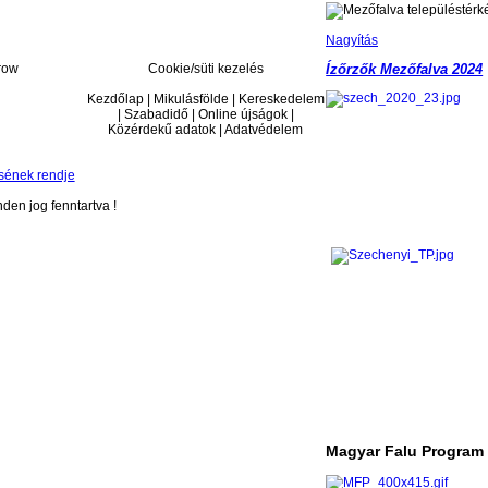
Nagyítás
Cookie/süti kezelés
Ízőrzők Mezőfalva 2024
Kezdőlap | Mikulásfölde | Kereskedelem
| Szabadidő | Online újságok |
Közérdekű adatok | Adatvédelem
sének rendje
en jog fenntartva !
Magyar Falu Program