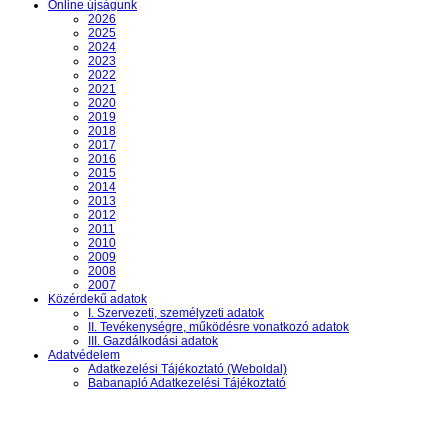
Online újságunk
2026
2025
2024
2023
2022
2021
2020
2019
2018
2017
2016
2015
2014
2013
2012
2011
2010
2009
2008
2007
Közérdekű adatok
I. Szervezeti, személyzeti adatok
II. Tevékenységre, működésre vonatkozó adatok
III. Gazdálkodási adatok
Adatvédelem
Adatkezelési Tájékoztató (Weboldal)
Babanapló Adatkezelési Tájékoztató