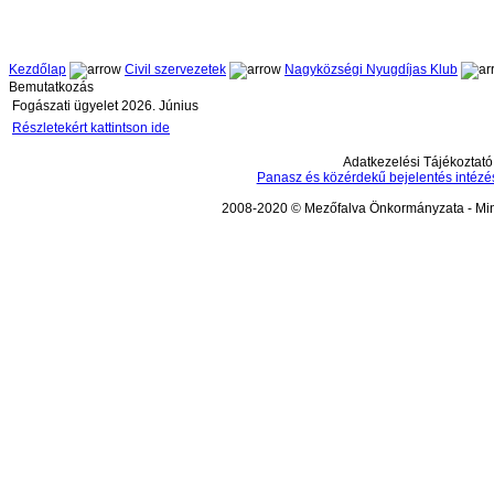
Kezdőlap
Civil szervezetek
Nagyközségi Nyugdíjas Klub
Bemutatkozás
Fogászati ügyelet 2026. Június
Részletekért kattintson ide
Adatkezelési Tájékoztató
Panasz és közérdekű bejelentés intézé
2008-2020 © Mezőfalva Önkormányzata - Mind