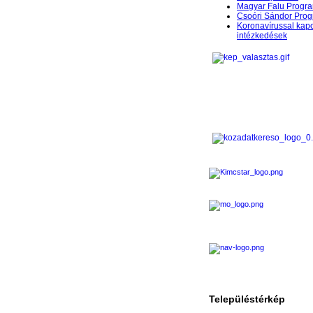
Magyar Falu Progr
Csoóri Sándor Pro
Koronavírussal kap
intézkedések
Településtérkép