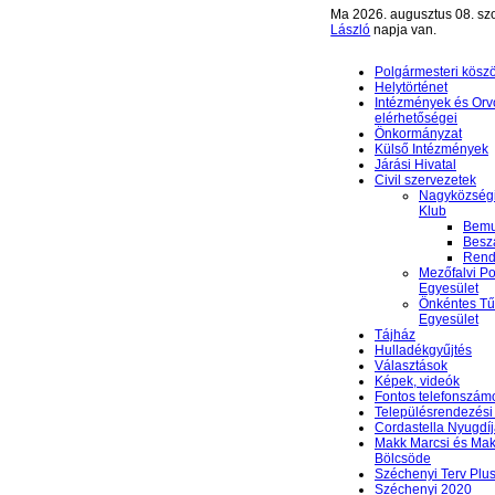
Ma 2026. augusztus 08. sz
László
napja van.
Polgármesteri kösz
Helytörténet
Intézmények és Orv
elérhetőségei
Önkormányzat
Külső Intézmények
Járási Hivatal
Civil szervezetek
Nagyközségi
Klub
Bemu
Besz
Rend
Mezőfalvi Po
Egyesület
Önkéntes Tű
Egyesület
Tájház
Hulladékgyűjtés
Választások
Képek, videók
Fontos telefonszám
Településrendezési 
Cordastella Nyugdíj
Makk Marcsi és Mak
Bölcsöde
Széchenyi Terv Plu
Széchenyi 2020