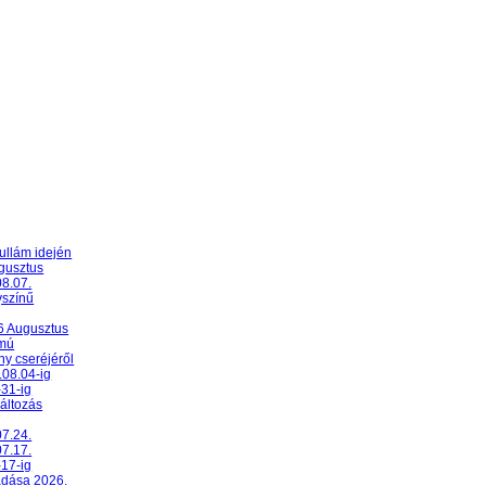
ullám idején
ugusztus
08.07.
yszínű
26 Augusztus
umú
y cseréjéről
.08.04-ig
-31-ig
változás
07.24.
07.17.
-17-ig
adása 2026.