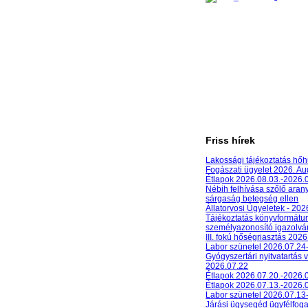
Friss hírek
Lakossági tájékoztatás hőh
Fogászati ügyelet 2026. A
Étlapok 2026.08.03.-2026.
Nébih felhívása szőlő aran
sárgaság betegség ellen
Állatorvosi Ügyeletek - 20
Tájékoztatás könyvformát
személyazonosító igazolván
III. fokú hőségriasztás 2026
Labor szünetel 2026.07.24
Gyógyszertári nyitvatartás 
2026.07.22
Étlapok 2026.07.20.-2026.
Étlapok 2026.07.13.-2026.
Labor szünetel 2026.07.13
Járási ügysegéd ügyfélfog