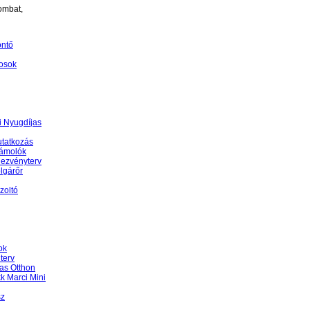
ombat,
öntő
osok
 Nyugdíjas
tatkozás
ámolók
ezvényterv
lgárőr
zoltó
ok
terv
as Otthon
k Marci Mini
sz