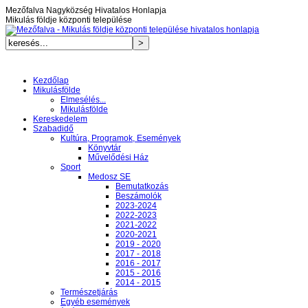
Mezőfalva Nagyközség Hivatalos Honlapja
Mikulás földje központi települése
Kezdőlap
Mikulásfölde
Elmesélés...
Mikulásfölde
Kereskedelem
Szabadidő
Kultúra, Programok, Események
Könyvtár
Művelődési Ház
Sport
Medosz SE
Bemutatkozás
Beszámolók
2023-2024
2022-2023
2021-2022
2020-2021
2019 - 2020
2017 - 2018
2016 - 2017
2015 - 2016
2014 - 2015
Természetjárás
Egyéb események