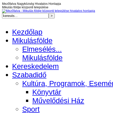
Mezőfalva Nagyközség Hivatalos Honlapja
Mikulás földje központi települése
Kezdőlap
Mikulásfölde
Elmesélés...
Mikulásfölde
Kereskedelem
Szabadidő
Kultúra, Programok, Esemé
Könyvtár
Művelődési Ház
Sport