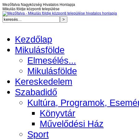
Mezőfalva Nagyközség Hivatalos Honlapja
Mikulás földje központi települése
Kezdőlap
Mikulásfölde
Elmesélés...
Mikulásfölde
Kereskedelem
Szabadidő
Kultúra, Programok, Esemé
Könyvtár
Művelődési Ház
Sport