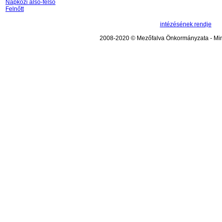
Napközi alsó-felső
Felnőtt
intézésének rendje
2008-2020 © Mezőfalva Önkormányzata - Mind