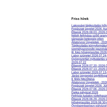
Friss hírek
Lakossági tájékoztatás hőh
Fogászati ügyelet 2026. A
Étlapok 2026.08.03.-2026.
Nébih felhívása szőlő aran
sárgaság betegség ellen
Állatorvosi Ügyeletek - 20
Tájékoztatás könyvformát
személyazonosító igazolván
III. fokú hőségriasztás 2026
Labor szünetel 2026.07.24
Gyógyszertári nyitvatartás 
2026.07.22
Étlapok 2026.07.20.-2026.
Étlapok 2026.07.13.-2026.
Labor szünetel 2026.07.13
Járási ügysegéd ügyfélfog
II. félév Mezőfalva
Állatorvosi Ügyeletek - 202
Fogászati ügyelet 2026. Júl
Étlapok 2026.07.06.-2026.
Dajka pályázat 2026
Felhívás tudatos vízfelhasz
Étlapok 2026.06.29.-2026.
Hőségriasztás 2026.06.30-
Óvodapedagógus pályázat