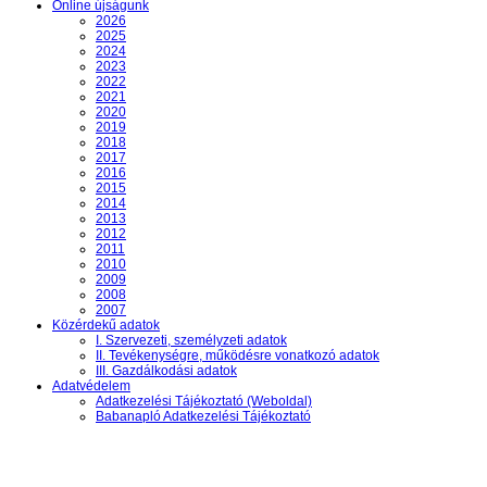
Online újságunk
2026
2025
2024
2023
2022
2021
2020
2019
2018
2017
2016
2015
2014
2013
2012
2011
2010
2009
2008
2007
Közérdekű adatok
I. Szervezeti, személyzeti adatok
II. Tevékenységre, működésre vonatkozó adatok
III. Gazdálkodási adatok
Adatvédelem
Adatkezelési Tájékoztató (Weboldal)
Babanapló Adatkezelési Tájékoztató