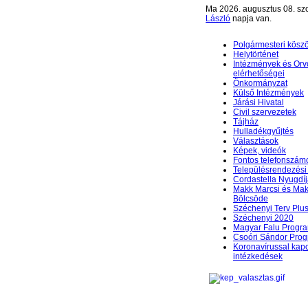
Ma 2026. augusztus 08. sz
László
napja van.
Polgármesteri kösz
Helytörténet
Intézmények és Orv
elérhetőségei
Önkormányzat
Külső Intézmények
Járási Hivatal
Civil szervezetek
Tájház
Hulladékgyűjtés
Választások
Képek, videók
Fontos telefonszám
Településrendezési 
Cordastella Nyugdíj
Makk Marcsi és Mak
Bölcsöde
Széchenyi Terv Plu
Széchenyi 2020
Magyar Falu Progr
Csoóri Sándor Pro
Koronavírussal kap
intézkedések