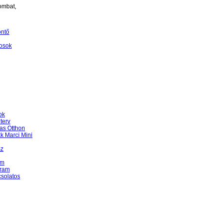
ombat,
öntő
osok
ok
terv
as Otthon
k Marci Mini
sz
am
gram
csolatos