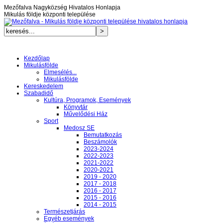
Mezőfalva Nagyközség Hivatalos Honlapja
Mikulás földje központi települése
Kezdőlap
Mikulásfölde
Elmesélés...
Mikulásfölde
Kereskedelem
Szabadidő
Kultúra, Programok, Események
Könyvtár
Művelődési Ház
Sport
Medosz SE
Bemutatkozás
Beszámolók
2023-2024
2022-2023
2021-2022
2020-2021
2019 - 2020
2017 - 2018
2016 - 2017
2015 - 2016
2014 - 2015
Természetjárás
Egyéb események