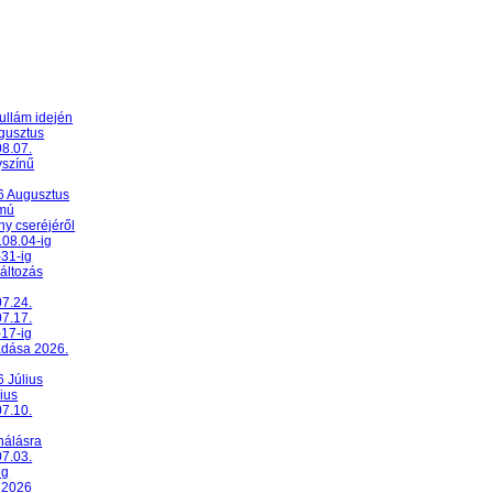
ullám idején
ugusztus
08.07.
yszínű
26 Augusztus
umú
y cseréjéről
.08.04-ig
-31-ig
változás
07.24.
07.17.
-17-ig
adása 2026.
6 Július
ius
07.10.
nálásra
07.03.
ig
 2026