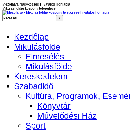
Mezőfalva Nagyközség Hivatalos Honlapja
Mikulás földje központi települése
Kezdőlap
Mikulásfölde
Elmesélés...
Mikulásfölde
Kereskedelem
Szabadidő
Kultúra, Programok, Esemé
Könyvtár
Művelődési Ház
Sport