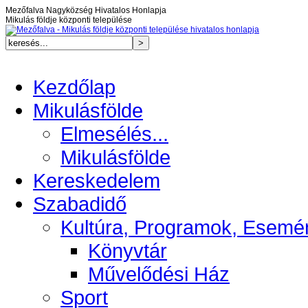
Mezőfalva Nagyközség Hivatalos Honlapja
Mikulás földje központi települése
Kezdőlap
Mikulásfölde
Elmesélés...
Mikulásfölde
Kereskedelem
Szabadidő
Kultúra, Programok, Esemé
Könyvtár
Művelődési Ház
Sport