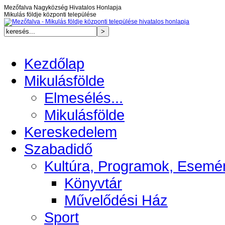
Mezőfalva Nagyközség Hivatalos Honlapja
Mikulás földje központi települése
Kezdőlap
Mikulásfölde
Elmesélés...
Mikulásfölde
Kereskedelem
Szabadidő
Kultúra, Programok, Esemé
Könyvtár
Művelődési Ház
Sport