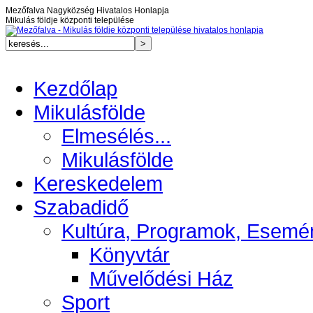
Mezőfalva Nagyközség Hivatalos Honlapja
Mikulás földje központi települése
Kezdőlap
Mikulásfölde
Elmesélés...
Mikulásfölde
Kereskedelem
Szabadidő
Kultúra, Programok, Esemé
Könyvtár
Művelődési Ház
Sport