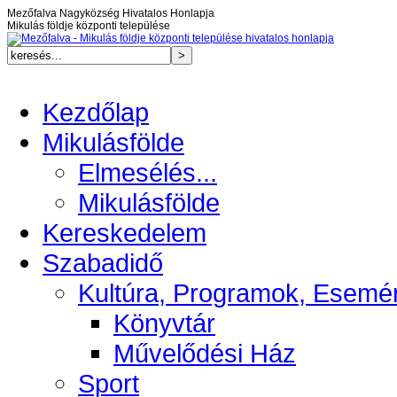
Mezőfalva Nagyközség Hivatalos Honlapja
Mikulás földje központi települése
Kezdőlap
Mikulásfölde
Elmesélés...
Mikulásfölde
Kereskedelem
Szabadidő
Kultúra, Programok, Esemé
Könyvtár
Művelődési Ház
Sport