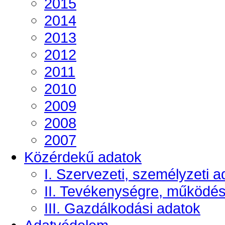
2015
2014
2013
2012
2011
2010
2009
2008
2007
Közérdekű adatok
I. Szervezeti, személyzeti a
II. Tevékenységre, működé
III. Gazdálkodási adatok