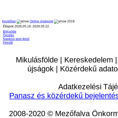
Kezdőlap
Online újságunk
2019
Étlapok 2026.05.18.-2026.05.22.
Bölcsöde
Óvodás
Napközi alsó-felső
Felnőtt
Mikulásfölde | Kereskedelem |
újságok | Közérdekű adato
Adatkezelési Tájé
Panasz és közérdekű bejelentés
2008-2020 © Mezőfalva Önkorm