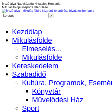
Mezőfalva Nagyközség Hivatalos Honlapja
Mikulás földje központi települése
Kezdőlap
Mikulásfölde
Elmesélés...
Mikulásfölde
Kereskedelem
Szabadidő
Kultúra, Programok, Esemé
Könyvtár
Művelődési Ház
Sport