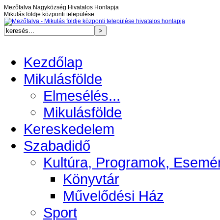
Mezőfalva Nagyközség Hivatalos Honlapja
Mikulás földje központi települése
Kezdőlap
Mikulásfölde
Elmesélés...
Mikulásfölde
Kereskedelem
Szabadidő
Kultúra, Programok, Esemé
Könyvtár
Művelődési Ház
Sport