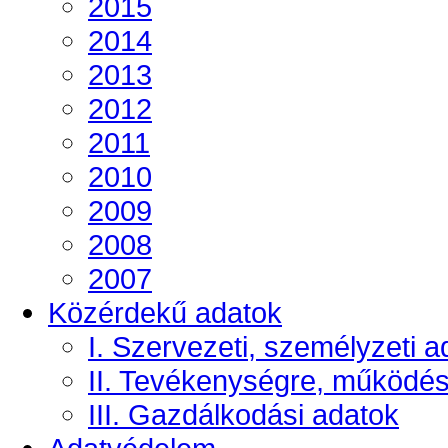
2015
2014
2013
2012
2011
2010
2009
2008
2007
Közérdekű adatok
I. Szervezeti, személyzeti a
II. Tevékenységre, működé
III. Gazdálkodási adatok