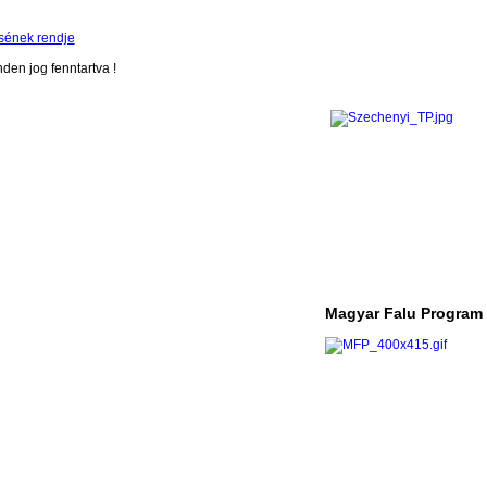
sének rendje
en jog fenntartva !
Magyar Falu Program