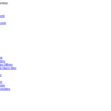
ombat,
öntő
osok
ok
terv
as Otthon
k Marci Mini
sz
am
gram
csolatos