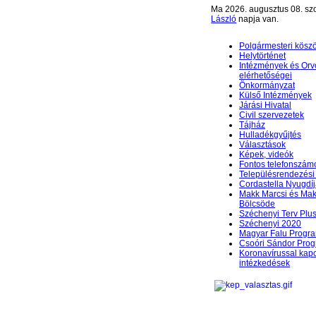
Ma 2026. augusztus 08. sz
László
napja van.
Polgármesteri kösz
Helytörténet
Intézmények és Orv
elérhetőségei
Önkormányzat
Külső Intézmények
Járási Hivatal
Civil szervezetek
Tájház
Hulladékgyűjtés
Választások
Képek, videók
Fontos telefonszám
Településrendezési 
Cordastella Nyugdíj
Makk Marcsi és Mak
Bölcsöde
Széchenyi Terv Plu
Széchenyi 2020
Magyar Falu Progr
Csoóri Sándor Pro
Koronavírussal kap
intézkedések