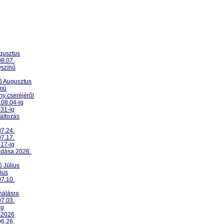
ugusztus
08.07.
yszínű
26 Augusztus
umú
y cseréjéről
.08.04-ig
-31-ig
változás
07.24.
07.17.
-17-ig
adása 2026.
6 Július
ius
07.10.
nálásra
07.03.
ig
 2026
06.26.