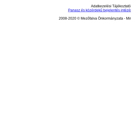
Adatkezelési Tájékoztató
Panasz és közérdekű bejelentés intézé
2008-2020 © Mezőfalva Önkormányzata - Mind