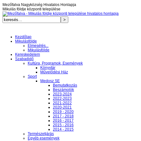
Mezőfalva Nagyközség Hivatalos Honlapja
Mikulás földje központi települése
Kezdőlap
Mikulásfölde
Elmesélés...
Mikulásfölde
Kereskedelem
Szabadidő
Kultúra, Programok, Események
Könyvtár
Művelődési Ház
Sport
Medosz SE
Bemutatkozás
Beszámolók
2023-2024
2022-2023
2021-2022
2020-2021
2019 - 2020
2017 - 2018
2016 - 2017
2015 - 2016
2014 - 2015
Természetjárás
Egyéb események