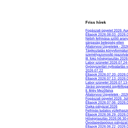
Friss hírek
Fogászati ügyelet 2026. A
Étlapok 2026.08.03.-2026.
Nébih felhívása szőlő aran
sárgaság betegség ellen
Állatorvosi Ügyeletek - 20
Tájékoztatás könyvformát
személyazonosító igazolván
III. fokú hőségriasztás 2026
Labor szünetel 2026.07.24
Gyógyszertári nyitvatartás 
2026.07.22
Étlapok 2026.07.20.-2026.
Étlapok 2026.07.13.-2026.
Labor szünetel 2026.07.13
Járási ügysegéd ügyfélfog
II. félév Mezőfalva
Állatorvosi Ügyeletek - 202
Fogászati ügyelet 2026. Júl
Étlapok 2026.07.06.-2026.
Dajka pályázat 2026
Felhívás tudatos vízfelhasz
Étlapok 2026.06.29.-2026.
Hőségriasztás 2026.06.30-
Óvodapedagógus pályázat
Étlapok 2026.06.22.-2026.