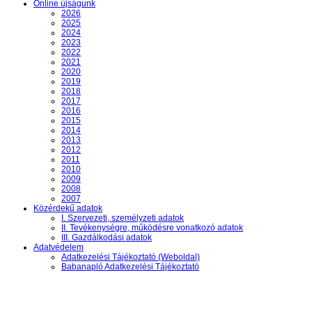
Online újságunk
2026
2025
2024
2023
2022
2021
2020
2019
2018
2017
2016
2015
2014
2013
2012
2011
2010
2009
2008
2007
Közérdekű adatok
I. Szervezeti, személyzeti adatok
II. Tevékenységre, működésre vonatkozó adatok
III. Gazdálkodási adatok
Adatvédelem
Adatkezelési Tájékoztató (Weboldal)
Babanapló Adatkezelési Tájékoztató