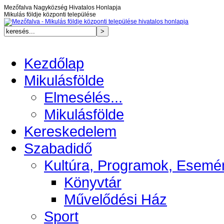
Mezőfalva Nagyközség Hivatalos Honlapja
Mikulás földje központi települése
Kezdőlap
Mikulásfölde
Elmesélés...
Mikulásfölde
Kereskedelem
Szabadidő
Kultúra, Programok, Esemé
Könyvtár
Művelődési Ház
Sport