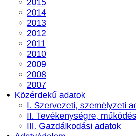
2015
2014
2013
2012
2011
2010
2009
2008
2007
Közérdekű adatok
I. Szervezeti, személyzeti a
II. Tevékenységre, működé
III. Gazdálkodási adatok