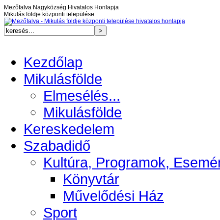
Mezőfalva Nagyközség Hivatalos Honlapja
Mikulás földje központi települése
Kezdőlap
Mikulásfölde
Elmesélés...
Mikulásfölde
Kereskedelem
Szabadidő
Kultúra, Programok, Esemé
Könyvtár
Művelődési Ház
Sport