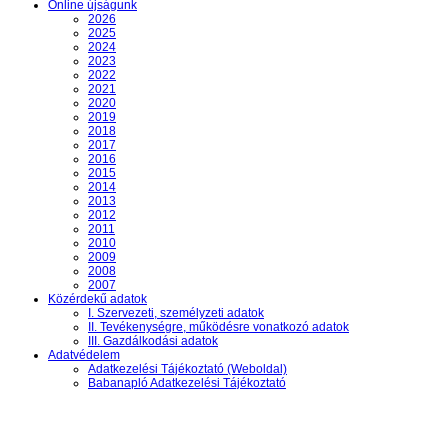
Online újságunk
2026
2025
2024
2023
2022
2021
2020
2019
2018
2017
2016
2015
2014
2013
2012
2011
2010
2009
2008
2007
Közérdekű adatok
I. Szervezeti, személyzeti adatok
II. Tevékenységre, működésre vonatkozó adatok
III. Gazdálkodási adatok
Adatvédelem
Adatkezelési Tájékoztató (Weboldal)
Babanapló Adatkezelési Tájékoztató