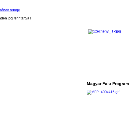
sének rendje
en jog fenntartva !
Magyar Falu Program