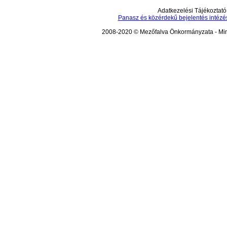
Adatkezelési Tájékoztató
Panasz és közérdekű bejelentés intézé
2008-2020 © Mezőfalva Önkormányzata - Mind