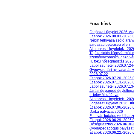
Friss hírek
Fogászati ügyelet 2026. A
Étlapok 2026.08.03.-2026.
Nébih felhívása szőlő aran
sárgaság betegség ellen
Állatorvosi Ügyeletek - 20
Tájékoztatás könyvformát
személyazonosító igazolván
III. fokú hőségriasztás 2026
Labor szünetel 2026.07.24
Gyógyszertári nyitvatartás 
2026.07.22
Étlapok 2026.07.20.-2026.
Étlapok 2026.07.13.-2026.
Labor szünetel 2026.07.13
Járási ügysegéd ügyfélfog
II. félév Mezőfalva
Állatorvosi Ügyeletek - 202
Fogászati ügyelet 2026. Júl
Étlapok 2026.07.06.-2026.
Dajka pályázat 2026
Felhívás tudatos vízfelhasz
Étlapok 2026.06.29.-2026.
Hőségriasztás 2026.06.30-
Óvodapedagógus pályázat
Étlapok 2026.06.22.-2026.