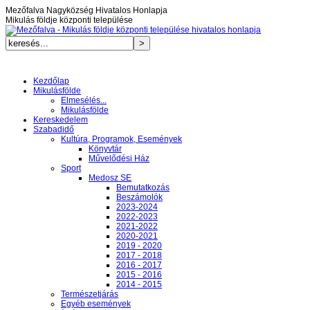
Mezőfalva Nagyközség Hivatalos Honlapja
Mikulás földje központi települése
Kezdőlap
Mikulásfölde
Elmesélés...
Mikulásfölde
Kereskedelem
Szabadidő
Kultúra, Programok, Események
Könyvtár
Művelődési Ház
Sport
Medosz SE
Bemutatkozás
Beszámolók
2023-2024
2022-2023
2021-2022
2020-2021
2019 - 2020
2017 - 2018
2016 - 2017
2015 - 2016
2014 - 2015
Természetjárás
Egyéb események