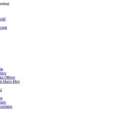
ombat,
öntő
osok
ok
terv
as Otthon
k Marci Mini
sz
am
gram
csolatos