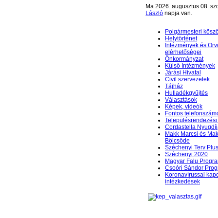
Ma 2026. augusztus 08. sz
László
napja van.
Polgármesteri kösz
Helytörténet
Intézmények és Orv
elérhetőségei
Önkormányzat
Külső Intézmények
Járási Hivatal
Civil szervezetek
Tájház
Hulladékgyűjtés
Választások
Képek, videók
Fontos telefonszám
Településrendezési 
Cordastella Nyugdíj
Makk Marcsi és Mak
Bölcsöde
Széchenyi Terv Plu
Széchenyi 2020
Magyar Falu Progr
Csoóri Sándor Pro
Koronavírussal kap
intézkedések