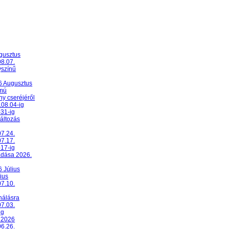
ugusztus
08.07.
yszínű
26 Augusztus
umú
y cseréjéről
.08.04-ig
-31-ig
változás
07.24.
07.17.
-17-ig
adása 2026.
6 Július
ius
07.10.
nálásra
07.03.
ig
 2026
06.26.