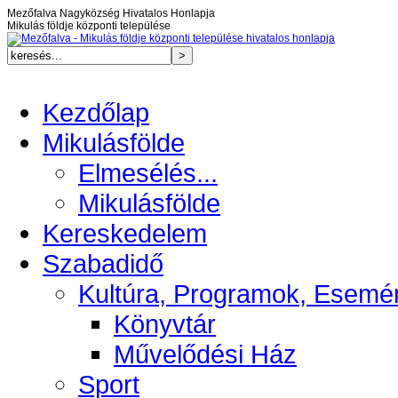
Mezőfalva Nagyközség Hivatalos Honlapja
Mikulás földje központi települése
Kezdőlap
Mikulásfölde
Elmesélés...
Mikulásfölde
Kereskedelem
Szabadidő
Kultúra, Programok, Esemé
Könyvtár
Művelődési Ház
Sport