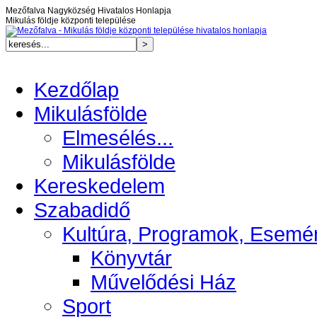
Mezőfalva Nagyközség Hivatalos Honlapja
Mikulás földje központi települése
Kezdőlap
Mikulásfölde
Elmesélés...
Mikulásfölde
Kereskedelem
Szabadidő
Kultúra, Programok, Esemé
Könyvtár
Művelődési Ház
Sport