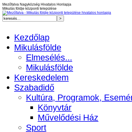
Mezőfalva Nagyközség Hivatalos Honlapja
Mikulás földje központi települése
Kezdőlap
Mikulásfölde
Elmesélés...
Mikulásfölde
Kereskedelem
Szabadidő
Kultúra, Programok, Esemé
Könyvtár
Művelődési Ház
Sport