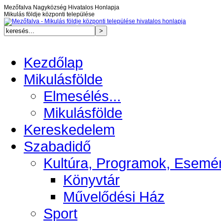
Mezőfalva Nagyközség Hivatalos Honlapja
Mikulás földje központi települése
Kezdőlap
Mikulásfölde
Elmesélés...
Mikulásfölde
Kereskedelem
Szabadidő
Kultúra, Programok, Esemé
Könyvtár
Művelődési Ház
Sport