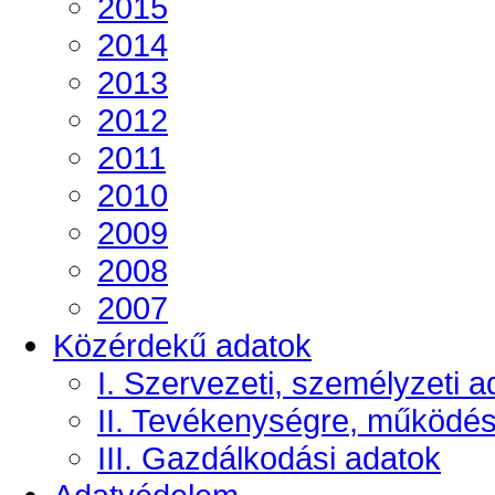
2015
2014
2013
2012
2011
2010
2009
2008
2007
Közérdekű adatok
I. Szervezeti, személyzeti a
II. Tevékenységre, működé
III. Gazdálkodási adatok