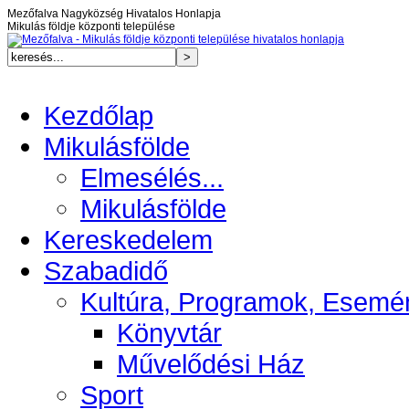
Mezőfalva Nagyközség Hivatalos Honlapja
Mikulás földje központi települése
Kezdőlap
Mikulásfölde
Elmesélés...
Mikulásfölde
Kereskedelem
Szabadidő
Kultúra, Programok, Esemé
Könyvtár
Művelődési Ház
Sport