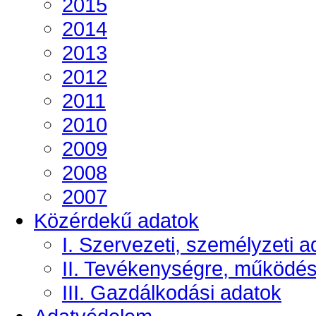
2015
2014
2013
2012
2011
2010
2009
2008
2007
Közérdekű adatok
I. Szervezeti, személyzeti a
II. Tevékenységre, működé
III. Gazdálkodási adatok