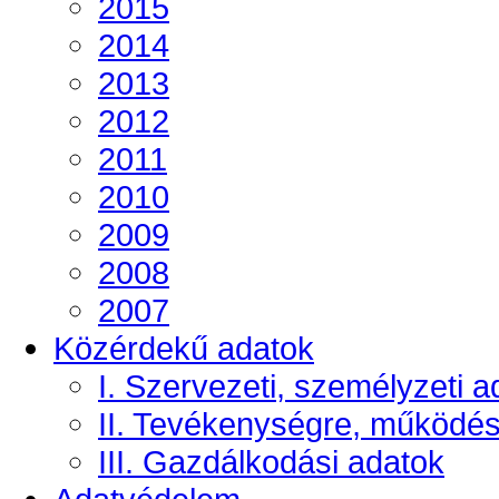
2015
2014
2013
2012
2011
2010
2009
2008
2007
Közérdekű adatok
I. Szervezeti, személyzeti a
II. Tevékenységre, működé
III. Gazdálkodási adatok