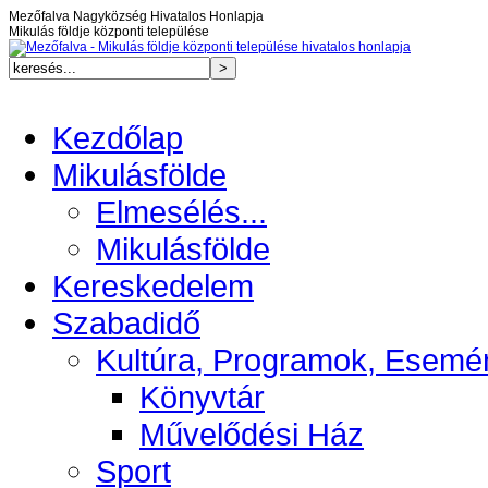
Mezőfalva Nagyközség Hivatalos Honlapja
Mikulás földje központi települése
Kezdőlap
Mikulásfölde
Elmesélés...
Mikulásfölde
Kereskedelem
Szabadidő
Kultúra, Programok, Esemé
Könyvtár
Művelődési Ház
Sport