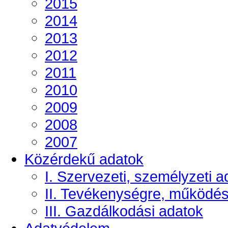
2015
2014
2013
2012
2011
2010
2009
2008
2007
Közérdekű adatok
I. Szervezeti, személyzeti a
II. Tevékenységre, működé
III. Gazdálkodási adatok