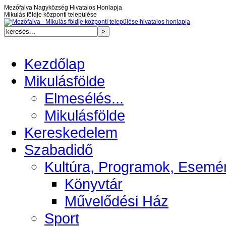
Mezőfalva Nagyközség Hivatalos Honlapja
Mikulás földje központi települése
Kezdőlap
Mikulásfölde
Elmesélés...
Mikulásfölde
Kereskedelem
Szabadidő
Kultúra, Programok, Esemé
Könyvtár
Művelődési Ház
Sport