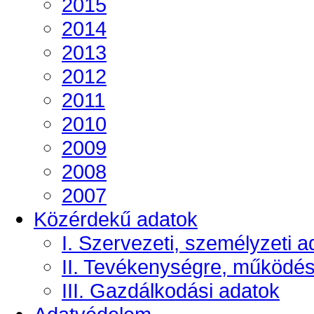
2015
2014
2013
2012
2011
2010
2009
2008
2007
Közérdekű adatok
I. Szervezeti, személyzeti a
II. Tevékenységre, működé
III. Gazdálkodási adatok