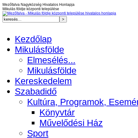
Mezőfalva Nagyközség Hivatalos Honlapja
Mikulás földje központi települése
Kezdőlap
Mikulásfölde
Elmesélés...
Mikulásfölde
Kereskedelem
Szabadidő
Kultúra, Programok, Esemé
Könyvtár
Művelődési Ház
Sport