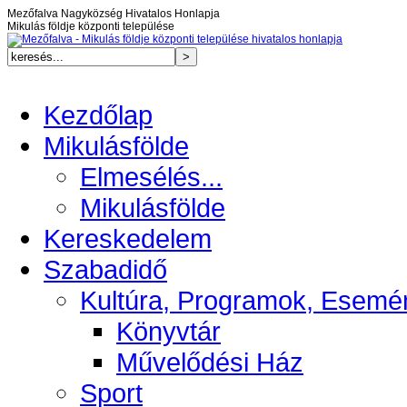
Mezőfalva Nagyközség Hivatalos Honlapja
Mikulás földje központi települése
Kezdőlap
Mikulásfölde
Elmesélés...
Mikulásfölde
Kereskedelem
Szabadidő
Kultúra, Programok, Esemé
Könyvtár
Művelődési Ház
Sport