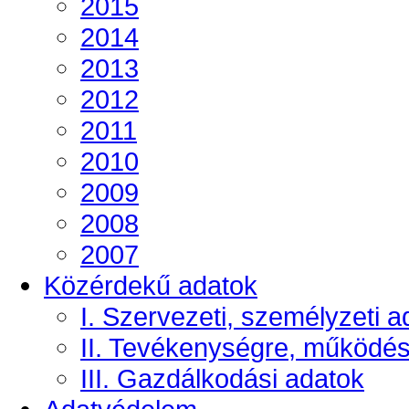
2015
2014
2013
2012
2011
2010
2009
2008
2007
Közérdekű adatok
I. Szervezeti, személyzeti a
II. Tevékenységre, működé
III. Gazdálkodási adatok