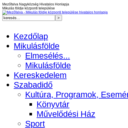
Mezőfalva Nagyközség Hivatalos Honlapja
Mikulás földje központi települése
Kezdőlap
Mikulásfölde
Elmesélés...
Mikulásfölde
Kereskedelem
Szabadidő
Kultúra, Programok, Esemé
Könyvtár
Művelődési Ház
Sport