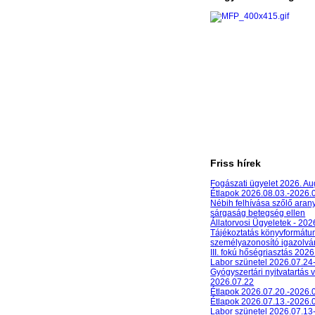
Friss hírek
Fogászati ügyelet 2026. A
Étlapok 2026.08.03.-2026.
Nébih felhívása szőlő aran
sárgaság betegség ellen
Állatorvosi Ügyeletek - 20
Tájékoztatás könyvformát
személyazonosító igazolván
III. fokú hőségriasztás 2026
Labor szünetel 2026.07.24
Gyógyszertári nyitvatartás 
2026.07.22
Étlapok 2026.07.20.-2026.
Étlapok 2026.07.13.-2026.
Labor szünetel 2026.07.13