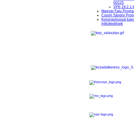
00225
VP6-19.2.1-
Magyar Falu Progr
Csoóri Sándor Pro
Koronavírussal kap
intézkedések