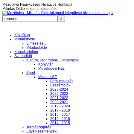
Mezőfalva Nagyközség Hivatalos Honlapja
Mikulás földje központi települése
Kezdőlap
Mikulásfölde
Elmesélés...
Mikulásfölde
Kereskedelem
Szabadidő
Kultúra, Programok, Események
Könyvtár
Művelődési Ház
Sport
Medosz SE
Bemutatkozás
Beszámolók
2023-2024
2022-2023
2021-2022
2020-2021
2019 - 2020
2017 - 2018
2016 - 2017
2015 - 2016
2014 - 2015
Természetjárás
Egyéb események