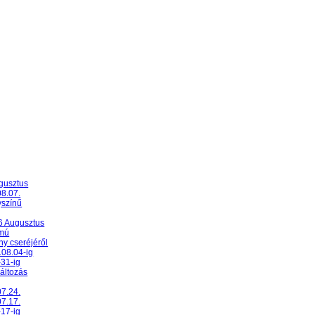
ugusztus
08.07.
yszínű
26 Augusztus
umú
y cseréjéről
.08.04-ig
-31-ig
változás
07.24.
07.17.
-17-ig