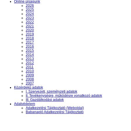
Online újságunk
2026
2025
2024
2023
2022
2021
2020
2019
2018
2017
2016
2015
2014
2013
2012
2011
2010
2009
2008
2007
Közérdekű adatok
I. Szervezeti, személyzeti adatok
II. Tevékenységre, működésre vonatkozó adatok
III. Gazdálkodási adatok
Adatvédelem
Adatkezelési Tájékoztató (Weboldal)
Babanapló Adatkezelési Tájékoztató