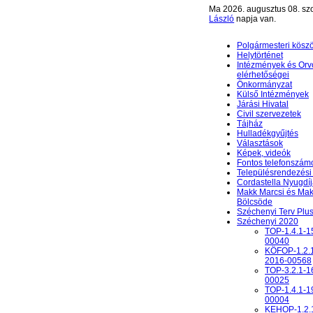
Ma 2026. augusztus 08. sz
László
napja van.
Polgármesteri kösz
Helytörténet
Intézmények és Orv
elérhetőségei
Önkormányzat
Külső Intézmények
Járási Hivatal
Civil szervezetek
Tájház
Hulladékgyűjtés
Választások
Képek, videók
Fontos telefonszám
Településrendezési 
Cordastella Nyugdíj
Makk Marcsi és Mak
Bölcsöde
Széchenyi Terv Plu
Széchenyi 2020
TOP-1.4.1-1
00040
KÖFOP-1.2.
2016-00568
TOP-3.2.1-1
00025
TOP-1.4.1-1
00004
KEHOP-1.2.