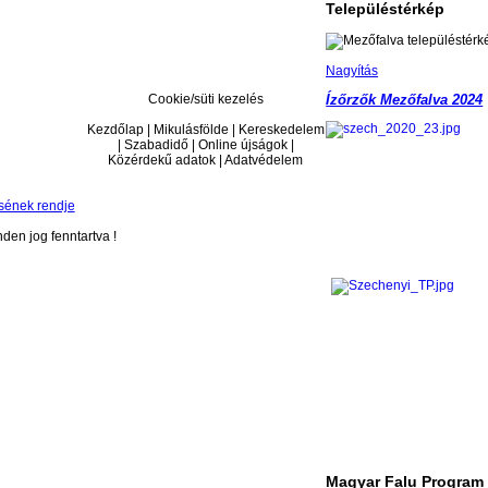
Településtérkép
Nagyítás
Cookie/süti kezelés
Ízőrzők Mezőfalva 2024
Kezdőlap | Mikulásfölde | Kereskedelem
| Szabadidő | Online újságok |
Közérdekű adatok | Adatvédelem
sének rendje
en jog fenntartva !
Magyar Falu Program