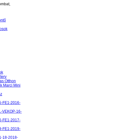
ombat,
öntő
osok
ok
terv
as Otthon
k Marci Mini
sz
5-FE1-2016-
1-VEKOP-16-
6-FE1-2017-
9-FE1-2019-
1-18-2018-