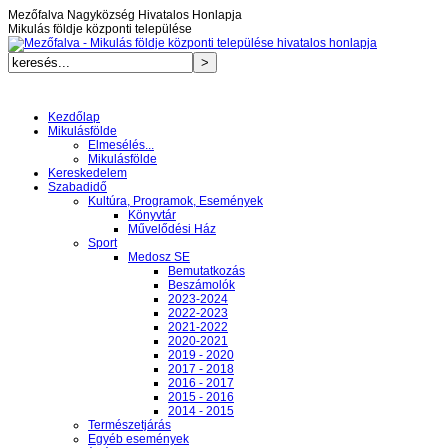
Mezőfalva Nagyközség Hivatalos Honlapja
Mikulás földje központi települése
Kezdőlap
Mikulásfölde
Elmesélés...
Mikulásfölde
Kereskedelem
Szabadidő
Kultúra, Programok, Események
Könyvtár
Művelődési Ház
Sport
Medosz SE
Bemutatkozás
Beszámolók
2023-2024
2022-2023
2021-2022
2020-2021
2019 - 2020
2017 - 2018
2016 - 2017
2015 - 2016
2014 - 2015
Természetjárás
Egyéb események