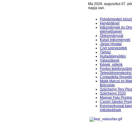
Ma 2026. augusztus 07. pé
napja van.
Polgármesteri kösz
Helytörténet
Intézmények és Orv
elérhetőségei
Önkormányzat
Külső Intézmények
Járási Hivatal
Civil szervezetek
Tájház
Hulladékgyűjtés
Választások
Képek, videók
Fontos telefonszám
Településrendezési 
Cordastella Nyugdíj
Makk Marcsi és Mak
Bölcsöde
Széchenyi Terv Plu
Széchenyi 2020
Magyar Falu Progr
Csoóri Sándor Pro
Koronavírussal kap
intézkedések