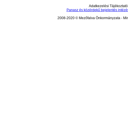
Adatkezelési Tájékoztató
Panasz és közérdekű bejelentés intézé
2008-2020 © Mezőfalva Önkormányzata - Mind