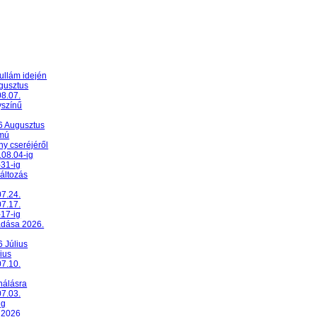
ullám idején
ugusztus
08.07.
yszínű
26 Augusztus
umú
y cseréjéről
.08.04-ig
-31-ig
változás
07.24.
07.17.
-17-ig
adása 2026.
6 Július
ius
07.10.
nálásra
07.03.
ig
 2026