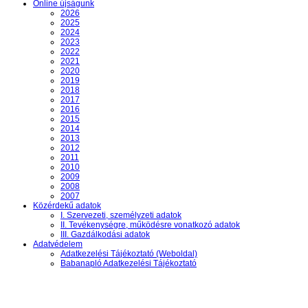
Online újságunk
2026
2025
2024
2023
2022
2021
2020
2019
2018
2017
2016
2015
2014
2013
2012
2011
2010
2009
2008
2007
Közérdekű adatok
I. Szervezeti, személyzeti adatok
II. Tevékenységre, működésre vonatkozó adatok
III. Gazdálkodási adatok
Adatvédelem
Adatkezelési Tájékoztató (Weboldal)
Babanapló Adatkezelési Tájékoztató