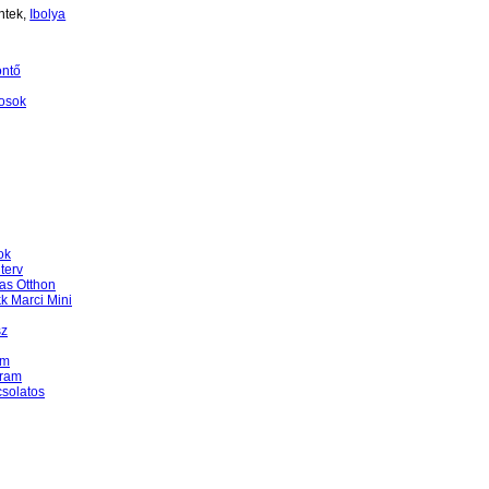
ntek,
Ibolya
öntő
osok
ok
terv
as Otthon
k Marci Mini
sz
am
gram
csolatos