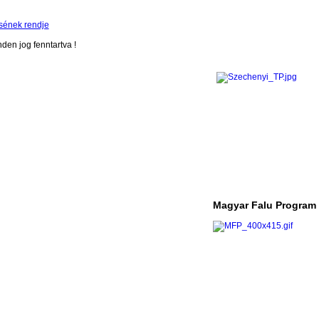
sének rendje
en jog fenntartva !
Magyar Falu Program