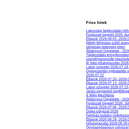
Friss hírek
Lakossági tájékoztatás hőh
Fogászati ügyelet 2026. A
Étlapok 2026.08.03.-2026.
Nébih felhívása szőlő aran
sárgaság betegség ellen
Állatorvosi Ügyeletek - 20
Tájékoztatás könyvformát
személyazonosító igazolván
III. fokú hőségriasztás 2026
Labor szünetel 2026.07.24
Gyógyszertári nyitvatartás 
2026.07.22
Étlapok 2026.07.20.-2026.
Étlapok 2026.07.13.-2026.
Labor szünetel 2026.07.13
Járási ügysegéd ügyfélfog
II. félév Mezőfalva
Állatorvosi Ügyeletek - 202
Fogászati ügyelet 2026. Júl
Étlapok 2026.07.06.-2026.
Dajka pályázat 2026
Felhívás tudatos vízfelhasz
Étlapok 2026.06.29.-2026.
Hőségriasztás 2026.06.30-
Óvodapedagógus pályázat