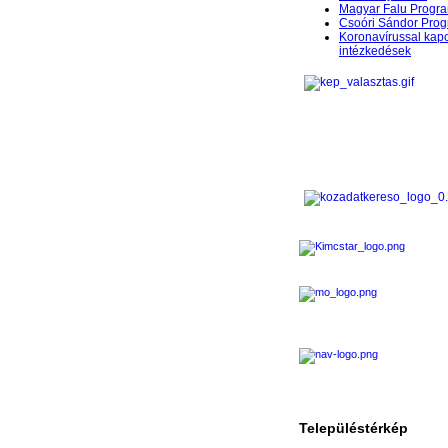
Magyar Falu Progr
Csoóri Sándor Pro
Koronavírussal kap
intézkedések
Településtérkép