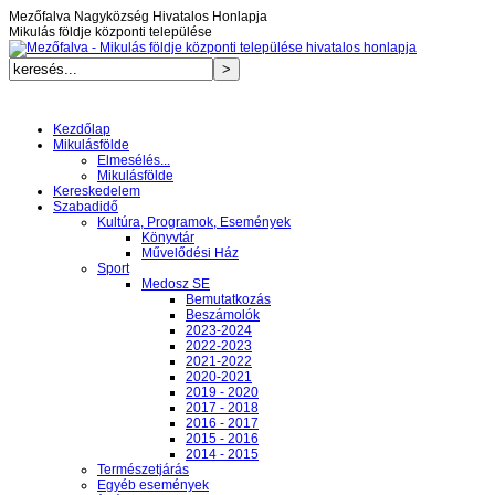
Mezőfalva Nagyközség Hivatalos Honlapja
Mikulás földje központi települése
Kezdőlap
Mikulásfölde
Elmesélés...
Mikulásfölde
Kereskedelem
Szabadidő
Kultúra, Programok, Események
Könyvtár
Művelődési Ház
Sport
Medosz SE
Bemutatkozás
Beszámolók
2023-2024
2022-2023
2021-2022
2020-2021
2019 - 2020
2017 - 2018
2016 - 2017
2015 - 2016
2014 - 2015
Természetjárás
Egyéb események