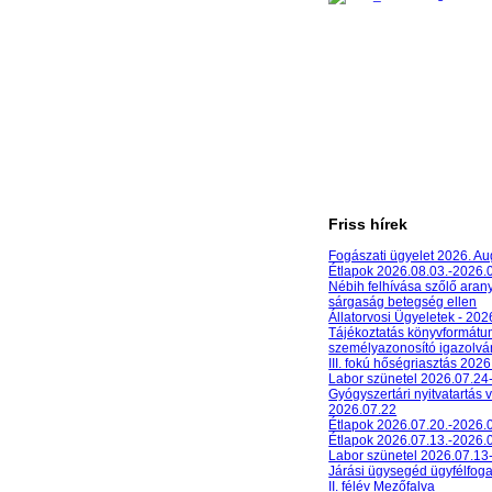
Friss hírek
Fogászati ügyelet 2026. A
Étlapok 2026.08.03.-2026.
Nébih felhívása szőlő aran
sárgaság betegség ellen
Állatorvosi Ügyeletek - 20
Tájékoztatás könyvformát
személyazonosító igazolván
III. fokú hőségriasztás 2026
Labor szünetel 2026.07.24
Gyógyszertári nyitvatartás 
2026.07.22
Étlapok 2026.07.20.-2026.
Étlapok 2026.07.13.-2026.
Labor szünetel 2026.07.13
Járási ügysegéd ügyfélfog
II. félév Mezőfalva