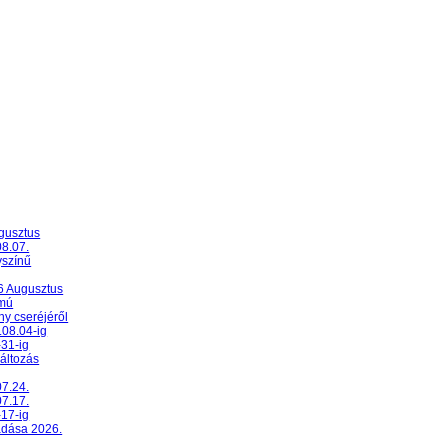
ugusztus
08.07.
yszínű
26 Augusztus
umú
y cseréjéről
.08.04-ig
-31-ig
változás
07.24.
07.17.
-17-ig
adása 2026.