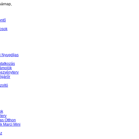
sárnap,
öntő
osok
 Nyugdíjas
tatkozás
ámolók
ezvényterv
lgárőr
zoltó
ok
terv
as Otthon
k Marci Mini
sz