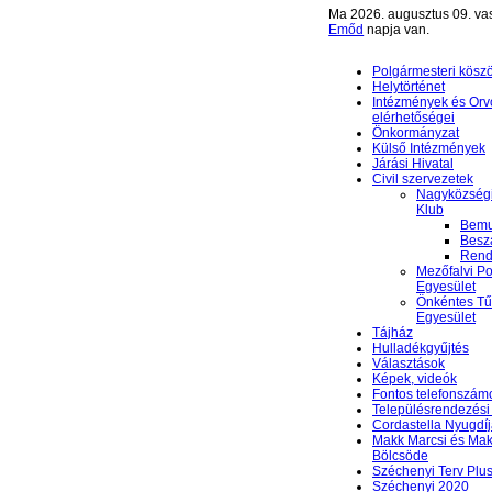
Ma 2026. augusztus 09. va
Emőd
napja van.
Polgármesteri kösz
Helytörténet
Intézmények és Orv
elérhetőségei
Önkormányzat
Külső Intézmények
Járási Hivatal
Civil szervezetek
Nagyközségi
Klub
Bemu
Besz
Rend
Mezőfalvi Po
Egyesület
Önkéntes Tű
Egyesület
Tájház
Hulladékgyűjtés
Választások
Képek, videók
Fontos telefonszám
Településrendezési 
Cordastella Nyugdíj
Makk Marcsi és Mak
Bölcsöde
Széchenyi Terv Plu
Széchenyi 2020