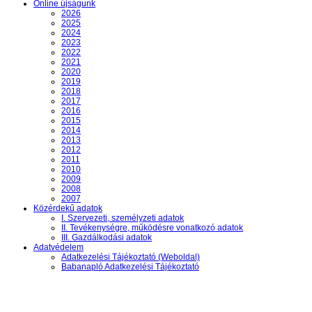
Online újságunk
2026
2025
2024
2023
2022
2021
2020
2019
2018
2017
2016
2015
2014
2013
2012
2011
2010
2009
2008
2007
Közérdekű adatok
I. Szervezeti, személyzeti adatok
II. Tevékenységre, működésre vonatkozó adatok
III. Gazdálkodási adatok
Adatvédelem
Adatkezelési Tájékoztató (Weboldal)
Babanapló Adatkezelési Tájékoztató