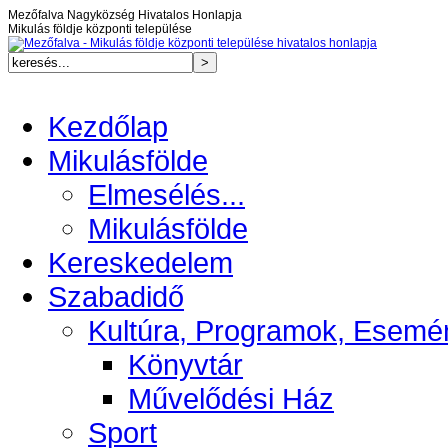
Mezőfalva Nagyközség Hivatalos Honlapja
Mikulás földje központi települése
Kezdőlap
Mikulásfölde
Elmesélés...
Mikulásfölde
Kereskedelem
Szabadidő
Kultúra, Programok, Esemé
Könyvtár
Művelődési Ház
Sport