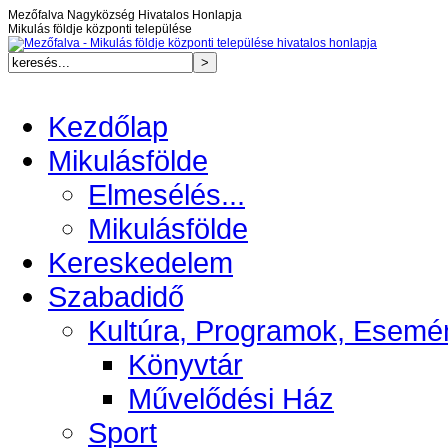
Mezőfalva Nagyközség Hivatalos Honlapja
Mikulás földje központi települése
Kezdőlap
Mikulásfölde
Elmesélés...
Mikulásfölde
Kereskedelem
Szabadidő
Kultúra, Programok, Esemé
Könyvtár
Művelődési Ház
Sport