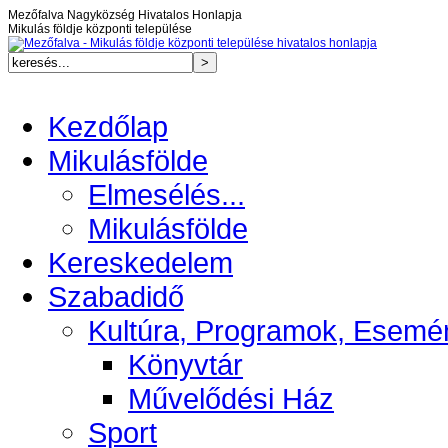
Mezőfalva Nagyközség Hivatalos Honlapja
Mikulás földje központi települése
Kezdőlap
Mikulásfölde
Elmesélés...
Mikulásfölde
Kereskedelem
Szabadidő
Kultúra, Programok, Esemé
Könyvtár
Művelődési Ház
Sport