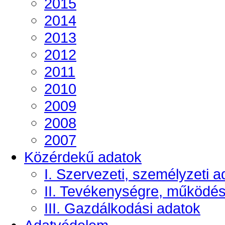
2015
2014
2013
2012
2011
2010
2009
2008
2007
Közérdekű adatok
I. Szervezeti, személyzeti a
II. Tevékenységre, működé
III. Gazdálkodási adatok