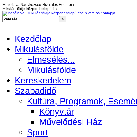
Mezőfalva Nagyközség Hivatalos Honlapja
Mikulás földje központi települése
Kezdőlap
Mikulásfölde
Elmesélés...
Mikulásfölde
Kereskedelem
Szabadidő
Kultúra, Programok, Esemé
Könyvtár
Művelődési Ház
Sport