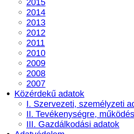
2015
2014
2013
2012
2011
2010
2009
2008
2007
Közérdekű adatok
I. Szervezeti, személyzeti a
II. Tevékenységre, működé
III. Gazdálkodási adatok