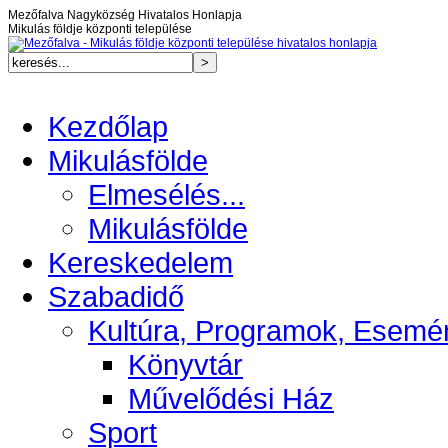
Mezőfalva Nagyközség Hivatalos Honlapja
Mikulás földje központi települése
Kezdőlap
Mikulásfölde
Elmesélés...
Mikulásfölde
Kereskedelem
Szabadidő
Kultúra, Programok, Esemé
Könyvtár
Művelődési Ház
Sport