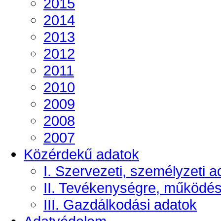
2015
2014
2013
2012
2011
2010
2009
2008
2007
Közérdekű adatok
I. Szervezeti, személyzeti a
II. Tevékenységre, működé
III. Gazdálkodási adatok