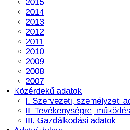
2015
2014
2013
2012
2011
2010
2009
2008
2007
Közérdekű adatok
I. Szervezeti, személyzeti a
II. Tevékenységre, működé
III. Gazdálkodási adatok