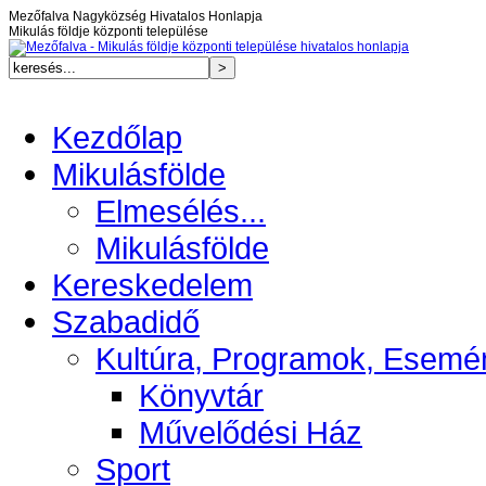
Mezőfalva Nagyközség Hivatalos Honlapja
Mikulás földje központi települése
Kezdőlap
Mikulásfölde
Elmesélés...
Mikulásfölde
Kereskedelem
Szabadidő
Kultúra, Programok, Esemé
Könyvtár
Művelődési Ház
Sport