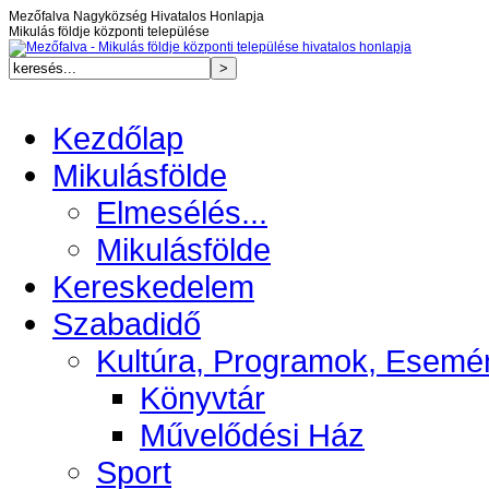
Mezőfalva Nagyközség Hivatalos Honlapja
Mikulás földje központi települése
Kezdőlap
Mikulásfölde
Elmesélés...
Mikulásfölde
Kereskedelem
Szabadidő
Kultúra, Programok, Esemé
Könyvtár
Művelődési Ház
Sport