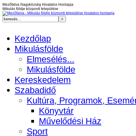
Mezőfalva Nagyközség Hivatalos Honlapja
Mikulás földje központi települése
Kezdőlap
Mikulásfölde
Elmesélés...
Mikulásfölde
Kereskedelem
Szabadidő
Kultúra, Programok, Esemé
Könyvtár
Művelődési Ház
Sport