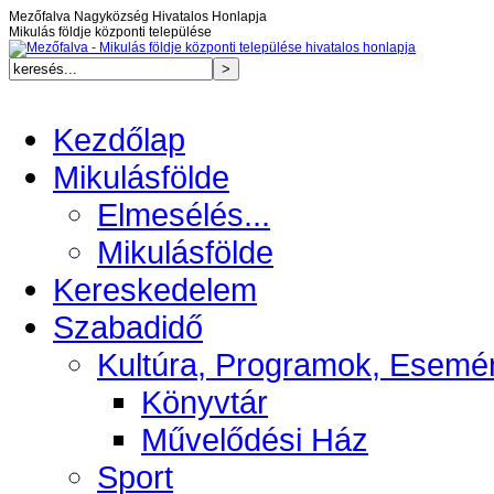
Mezőfalva Nagyközség Hivatalos Honlapja
Mikulás földje központi települése
Kezdőlap
Mikulásfölde
Elmesélés...
Mikulásfölde
Kereskedelem
Szabadidő
Kultúra, Programok, Esemé
Könyvtár
Művelődési Ház
Sport