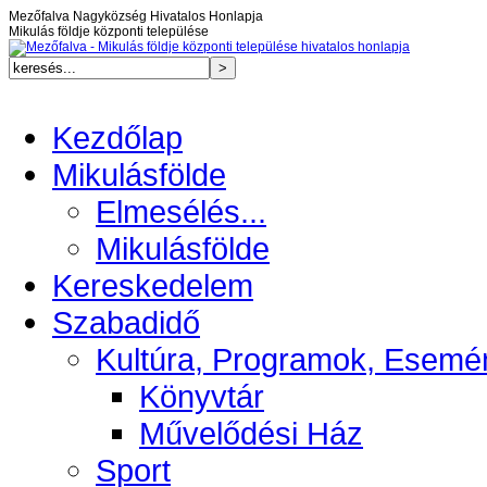
Mezőfalva Nagyközség Hivatalos Honlapja
Mikulás földje központi települése
Kezdőlap
Mikulásfölde
Elmesélés...
Mikulásfölde
Kereskedelem
Szabadidő
Kultúra, Programok, Esemé
Könyvtár
Művelődési Ház
Sport