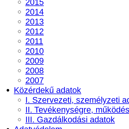
2015
2014
2013
2012
2011
2010
2009
2008
2007
Közérdekű adatok
I. Szervezeti, személyzeti a
II. Tevékenységre, működé
III. Gazdálkodási adatok