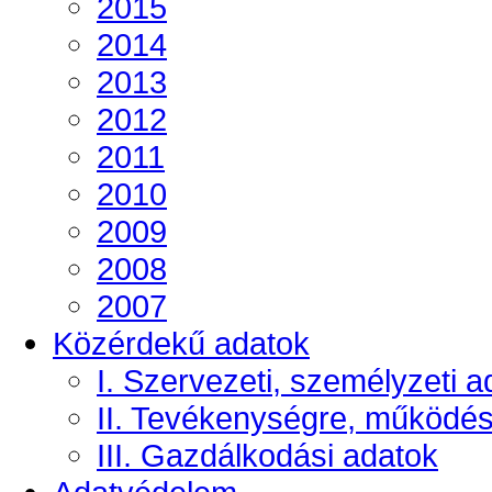
2015
2014
2013
2012
2011
2010
2009
2008
2007
Közérdekű adatok
I. Szervezeti, személyzeti a
II. Tevékenységre, működé
III. Gazdálkodási adatok