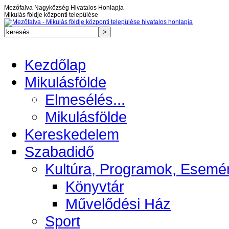
Mezőfalva Nagyközség Hivatalos Honlapja
Mikulás földje központi települése
Kezdőlap
Mikulásfölde
Elmesélés...
Mikulásfölde
Kereskedelem
Szabadidő
Kultúra, Programok, Esemé
Könyvtár
Művelődési Ház
Sport